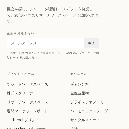
機会を探し、チャートを理解し、アイデアを確認し
て、変化を1つのリサーチワークスペースで追跡できま
す。
更新を見逃さない
購読
このサイトは reCAPTCHA で保護されており、Google の
プライバシーポ
リシー
と
利用規約
適用。
プラットフォーム
モジュール
チャートワークスペース
ギャン分析
株式スクリーナー
金融占星術
リサーチワークスペース
プライスジオメトリー
週間マーケットレポート
ハーモニックトレーダー
Dark Pool プリント
サイクルスイート
Smart Flow スキャナー
統計