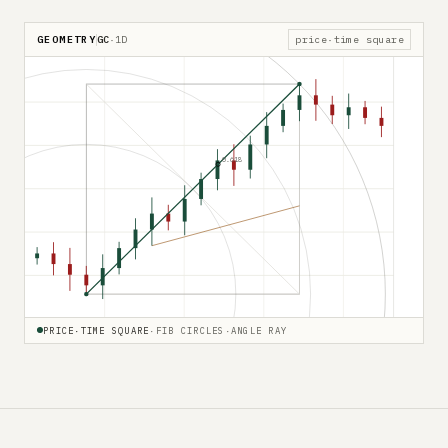
GEOMETRY
GC
·
1D
price·time square
0.618
PRICE·TIME SQUARE
·
FIB CIRCLES
·
ANGLE RAY