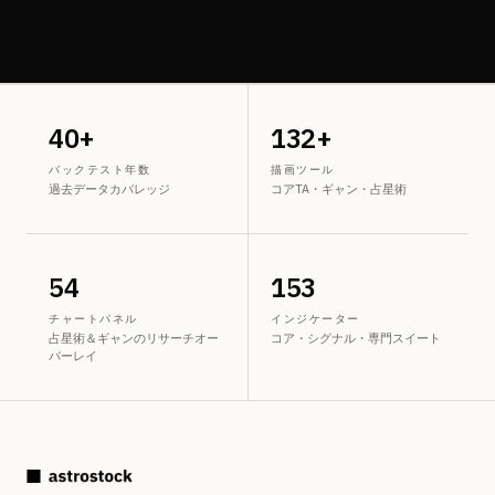
40+
132+
バックテスト年数
描画ツール
過去データカバレッジ
コアTA・ギャン・占星術
54
153
チャートパネル
インジケーター
占星術＆ギャンのリサーチオー
コア・シグナル・専門スイート
バーレイ