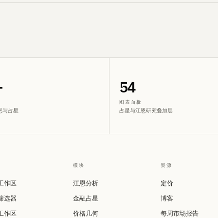
+
54
图表面板
恩与占星
占星与江恩研究叠加层
模块
资源
工作区
江恩分析
定价
筛选器
金融占星
博客
工作区
价格几何
每周市场报告