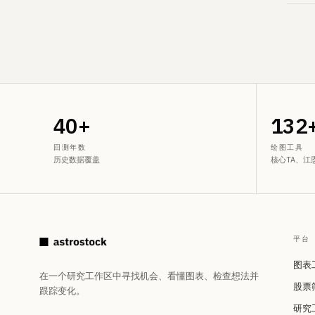
40+
132
回测年数
绘图工具
历史数据覆盖
核心TA、江
平台
图表
在一个研究工作区中寻找机会、看懂图表、检查想法并
股票
跟踪变化。
研究