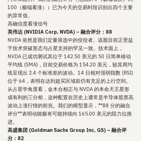
100（极端看涨））已为今天的交易时段识别出四个主要
的异常值。
高确信度看涨信号
英伟达 (NVIDIA Corp, NVDA) – 融合评分：88
NVDA 依然是我们定量筛选中的佼佼者。该股目前正受益
于技术突破形态与占星支持的罕见一致。技术面上，
NVDA 已成功测试其位于 142.50 美元的 50 日简单移动
平均线 (SMA)，目前交易价格为 154.20 美元，较其周均
线呈现出 2.4 个标准差的波动。14 日相对强弱指数 (RSI)
位于 64，表明在达到超买区域前仍有充足的上行空间。
从占星学角度看，金木合相正与 NVDA 的本命天王星形
成有利的三分相，这种配置在历史上通常是半导体股票高
波动上涨行情的前兆。我们的模型显示，**88 分的融合
评分**表明动能极有可能持续向 165.00 美元的阻力位推
进。
高盛集团 (Goldman Sachs Group Inc, GS) – 融合评
分：82