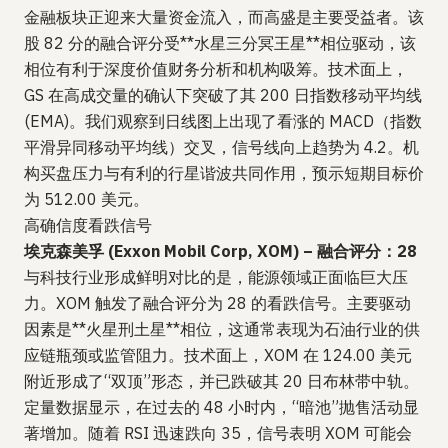
金融板块正迎来大量资金流入，而高盛是主要受益者。该
股 82 分的融合评分受**水星三分冥王星**相位驱动，该
相位有利于深度价值财务分析和机构吸筹。技术面上，
GS 在高成交量的确认下突破了其 200 日指数移动平均线
(EMA)。我们观察到日线图上出现了看涨的 MACD（指数
平滑异同移动平均线）交叉，信号线向上趋势为 4.2。机
构买盘压力与有利的行星谐波共同作用，预示短期目标价
为 512.00 美元。
高确信度看跌信号
埃克森美孚 (Exxon Mobil Corp, XOM) – 融合评分：28
与科技行业形成鲜明对比的是，能源领域正面临巨大压
力。XOM 触发了融合评分为 28 的看跌信号。主要驱动
因素是**火星刑土星**相位，这通常表现为石油行业的供
应链瓶颈或监管阻力。技术面上，XOM 在 124.00 美元
附近形成了“双顶”形态，并已跌破其 20 日布林带中轨。
定量数据显示，在过去的 48 小时内，“暗池”抛售活动显
著增加。随着 RSI 迅速跌向 35，信号表明 XOM 可能会