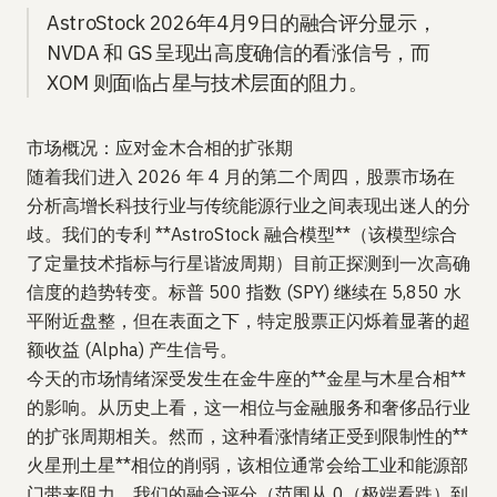
AstroStock 2026年4月9日的融合评分显示，
NVDA 和 GS 呈现出高度确信的看涨信号，而
XOM 则面临占星与技术层面的阻力。
市场概况：应对金木合相的扩张期
随着我们进入 2026 年 4 月的第二个周四，股票市场在
分析高增长科技行业与传统能源行业之间表现出迷人的分
歧。我们的专利 **AstroStock 融合模型**（该模型综合
了定量技术指标与行星谐波周期）目前正探测到一次高确
信度的趋势转变。标普 500 指数 (SPY) 继续在 5,850 水
平附近盘整，但在表面之下，特定股票正闪烁着显著的超
额收益 (Alpha) 产生信号。
今天的市场情绪深受发生在金牛座的**金星与木星合相**
的影响。从历史上看，这一相位与金融服务和奢侈品行业
的扩张周期相关。然而，这种看涨情绪正受到限制性的**
火星刑土星**相位的削弱，该相位通常会给工业和能源部
门带来阻力。我们的融合评分（范围从 0（极端看跌）到