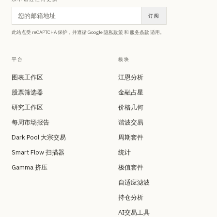
订阅
此站点受 reCAPTCHA 保护，并遵循 Google
隐私政策
和
服务条款
适用。
平台
模块
图表工作区
江恩分析
股票筛选器
金融占星
研究工作区
价格几何
每周市场报告
谐波交易
Dark Pool 大宗交易
周期套件
Smart Flow 扫描器
统计
Gamma 挤压
极值套件
自适应滤波
持仓分析
AI交易工具