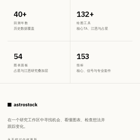
40+
132+
回测年数
绘图工具
历史数据覆盖
核心TA、江恩与占星
54
153
图表面板
指标
占星与江恩研究叠加层
核心、信号与专业套件
在一个研究工作区中寻找机会、看懂图表、检查想法并
跟踪变化。
永不错过任何更新