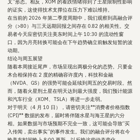
叉”形态。相反，XOM 的看跌情绪得到了土星限制性影响
的证实，这使得技术支撑位在压力下难以维持。
在当前的 2026 年第二季度周期中，我们观察到高融合评
分（>80）与三天远期回报之间存在 0.82 的相关性。交
易者今天应密切关注美东时间上午 10:30 的流动性窗
口，因为月亮转换可能会在下午趋势确立前触发短暂的波
动期。
结论与周五展望
随着本周接近尾声，市场呈现出两极分化的态势。只要金
木合相保持在 2 度的精确容许度内，科技和金融
（NVDA、GS）的强势可能会延续到周五的交易时段。然
而，随着火星刑土星在明天达到最大强度，我们预计能源
和汽车行业（XOM、TSLA）将进一步走弱。
对于明天（4 月 10 日），请密切关注**消费者价格指数
(CPI)** 数据的发布，届时将伴随水星与海王星的六分
相。如果数据与市场预期不完全一致，这可能会导致“买
入传闻，卖出事实”的事件发生。我们的融合评分将在今
晚美东时间晚上 8:00 更新，以反映这些动态变化。