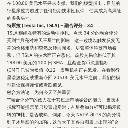
在 108.00 美元水平寻求支撑。我们的模型指出，目前的
行星摩擦力超过了任何短期技术性反弹，使其成为高风险
的多头头寸。
特斯拉 (Tesla Inc, TSLA) – 融合评分：34
TSLA 继续在特有的波动中挣扎。今天 34 分的融合评分
受到**月亮对冲天王星**的影响，这一过境以触发反复无
常的价格走势和突然反转而闻名。尽管整体科技市场看
涨，但 TSLA 的技术面正在恶化。该股交易价格低于其
198.00 美元的 100 日 SMA，且蔡金货币流量指标
(CMF) 已转为负值 -0.12，表明机构正在派发。在看到行
星谐波稳定或重新夺回 205.00 美元水平之前，我们的模
型建议保持谨慎或看跌偏见。
融合方法论：为何今天至关重要
**融合评分**的效力在于其过滤市场噪音的能力。当技术
指标可能提示某只股票超卖时，占星叠加分析可以揭示反
转的“时机”是否成熟。例如，今天 NVDA 和 GS 的高分得
到了木星影响的加强，这放大了其各自图表上出现的“金